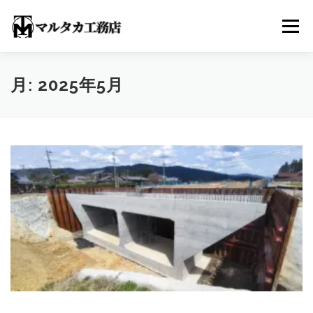
コ
ン
メニュー
テ
ン
ツ
へ
ホーム
施工実績
工事経歴
事業内容
月:
2025年5月
ス
キ
ッ
プ
ブログ
会社案内
お問い合わせ